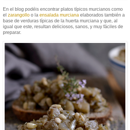
En el blog podéis encontrar platos típicos murcianos como
el
zarangollo
o la
ensalada murciana
elaborados también a
base de verduras típicas de la huerta murciana y que, al
igual que este, resultan deliciosos, sanos, y muy fáciles de
preparar.