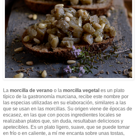
La
morcilla de verano
o la
morcilla vegetal
es un plato
típico de la gastronomía murciana, recibe este nombre por
las especias utilizadas en su elaboración, similares a las
que se usan en las morcillas. Su origen viene de épocas de
escasez, en las que con pocos ingredientes locales se
realizaban platos que, sin duda, resultaban deliciosos y
apetecibles. Es un plato ligero, suave, que se puede tomar
en frío o en caliente, a mí me encanta sobre unas tostas,