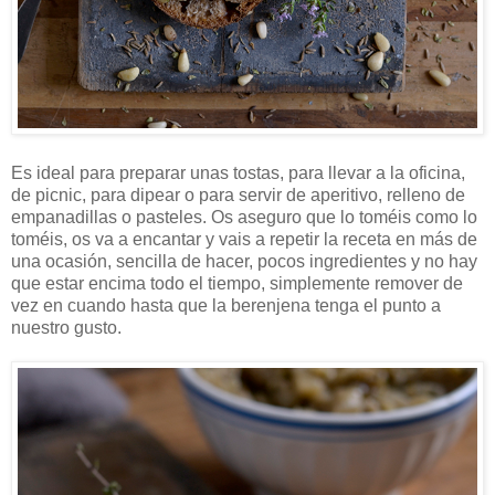
Es ideal para preparar unas tostas, para llevar a la oficina,
de picnic, para dipear o para servir de aperitivo, relleno de
empanadillas o pasteles. Os aseguro que lo toméis como lo
toméis, os va a encantar y vais a repetir la receta en más de
una ocasión, sencilla de hacer, pocos ingredientes y no hay
que estar encima todo el tiempo, simplemente remover de
vez en cuando hasta que la berenjena tenga el punto a
nuestro gusto.