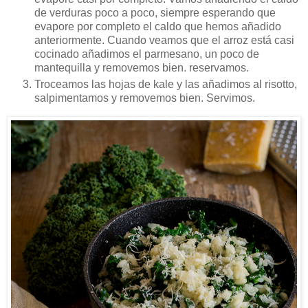
de verduras poco a poco, siempre esperando que
evapore por completo el caldo que hemos añadido
anteriormente. Cuando veamos que el arroz está casi
cocinado añadimos el parmesano, un poco de
mantequilla y removemos bien. reservamos.
Troceamos las hojas de kale y las añadimos al risotto,
salpimentamos y removemos bien. Servimos.