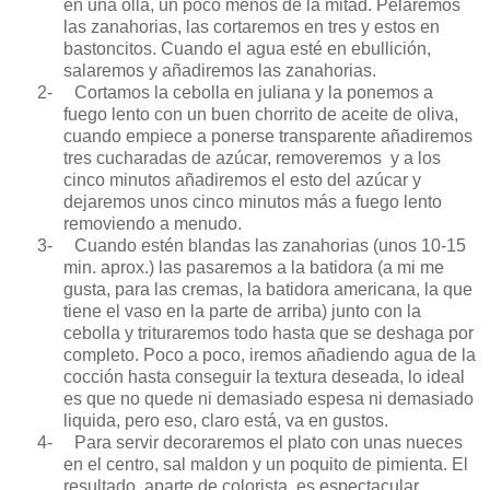
en una olla, un poco menos de la mitad. Pelaremos
las zanahorias, las cortaremos en tres y estos en
bastoncitos. Cuando el agua esté en ebullición,
salaremos y añadiremos las zanahorias.
2-
Cortamos la cebolla en juliana y la ponemos a
fuego lento con un buen chorrito de aceite de oliva,
cuando empiece a ponerse transparente añadiremos
tres cucharadas de azúcar, removeremos y a los
cinco minutos añadiremos el esto del azúcar y
dejaremos unos cinco minutos más a fuego lento
removiendo a menudo.
3-
Cuando estén blandas las zanahorias (unos 10-15
min. aprox.) las pasaremos a la batidora (a mi me
gusta, para las cremas, la batidora americana, la que
tiene el vaso en la parte de arriba) junto con la
cebolla y trituraremos todo hasta que se deshaga por
completo. Poco a poco, iremos añadiendo agua de la
cocción hasta conseguir la textura deseada, lo ideal
es que no quede ni demasiado espesa ni demasiado
liquida, pero eso, claro está, va en gustos.
4-
Para servir decoraremos el plato con unas nueces
en el centro, sal maldon y un poquito de pimienta. El
resultado, aparte de colorista, es espectacular.