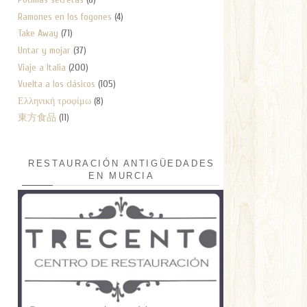
Ramones en los fogones
(4)
Take Away
(71)
Untar y mojar
(37)
Viaje a Italia
(200)
Vuelta a los clásicos
(105)
Ελληνική τροφίμω
(8)
東方食品
(11)
RESTAURACIÓN ANTIGÜEDADES
EN MURCIA