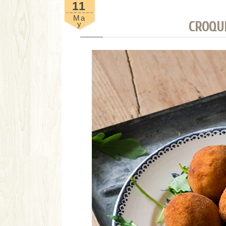
11
Ma
CROQU
Y