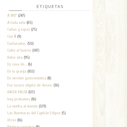
ETIQUETAS
A 180º
(247)
A toda vela
(65)
Cañas y tapas
(25)
Con Ñ
(9)
Cucharadas.
(50)
Culto al huerto
(347)
Dolce vita
(95)
En casa de...
(6)
En la granja
(102)
En versión gastronómica
(8)
Ese oscuro objeto de deseo.
(36)
HACER PASTA
(127)
hoy probamos
(16)
La vuelta al mundo
(329)
Las Aventuras del Capitán Eclipse
(5)
Otros
(16)
Pócimas secretas
(8)