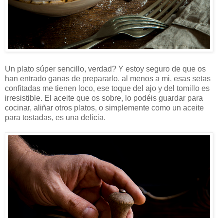
Un plato súper sencillo, verdad? Y estoy seguro de que os
han entrado ganas de prepararlo, al menos a mi, esas setas
confitadas me tienen loco, ese toque del ajo y del tomillo es
irresistible. El aceite que os sobre, lo podéis guardar para
cocinar, aliñar otros platos, o simplemente como un aceite
para tostadas, es una delicia.