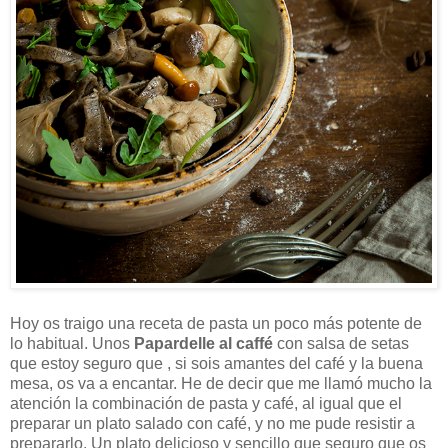
Hoy os traigo una receta de pasta un poco más potente de
lo habitual. Unos
Papardelle al caffé
con salsa de setas
que estoy seguro que , si sois amantes del café y la buena
mesa, os va a encantar. He de decir que me llamó mucho la
atención la combinación de pasta y café, al igual que el
preparar un plato salado con café, y no me pude resistir a
prepararlo. Un plato delicioso y sencillo que seguro que os