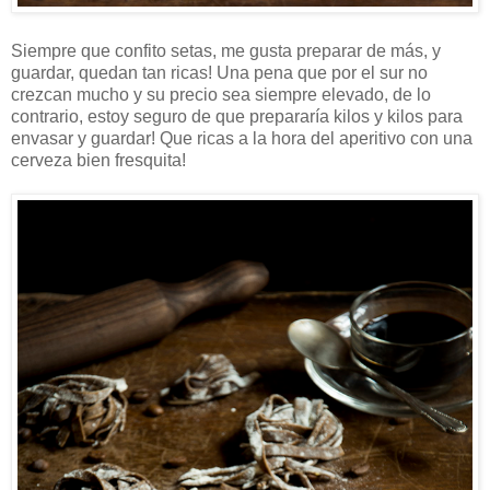
Siempre que confito setas, me gusta preparar de más, y
guardar, quedan tan ricas! Una pena que por el sur no
crezcan mucho y su precio sea siempre elevado, de lo
contrario, estoy seguro de que prepararía kilos y kilos para
envasar y guardar! Que ricas a la hora del aperitivo con una
cerveza bien fresquita!