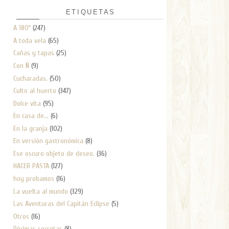
ETIQUETAS
A 180º
(247)
A toda vela
(65)
Cañas y tapas
(25)
Con Ñ
(9)
Cucharadas.
(50)
Culto al huerto
(347)
Dolce vita
(95)
En casa de...
(6)
En la granja
(102)
En versión gastronómica
(8)
Ese oscuro objeto de deseo.
(36)
HACER PASTA
(127)
hoy probamos
(16)
La vuelta al mundo
(329)
Las Aventuras del Capitán Eclipse
(5)
Otros
(16)
Pócimas secretas
(8)