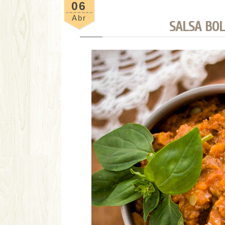
06
Abr
SALSA BO