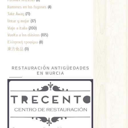
Ramones en los fogones
(4)
Take Away
(71)
Untar y mojar
(37)
Viaje a Italia
(200)
Vuelta a los clásicos
(105)
Ελληνική τροφίμω
(8)
東方食品
(11)
RESTAURACIÓN ANTIGÜEDADES
EN MURCIA