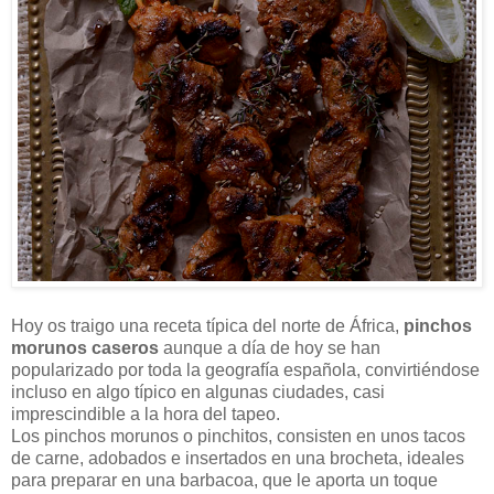
Hoy os traigo una receta típica del norte de África,
pinchos
morunos caseros
aunque a día de hoy se han
popularizado por toda la geografía española, convirtiéndose
incluso en algo típico en algunas ciudades, casi
imprescindible a la hora del tapeo.
Los pinchos morunos o pinchitos, consisten en unos tacos
de carne, adobados e insertados en una brocheta, ideales
para preparar en una barbacoa, que le aporta un toque