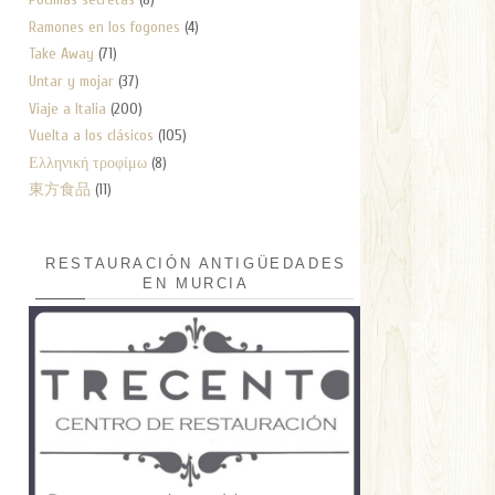
Ramones en los fogones
(4)
Take Away
(71)
Untar y mojar
(37)
Viaje a Italia
(200)
Vuelta a los clásicos
(105)
Ελληνική τροφίμω
(8)
東方食品
(11)
RESTAURACIÓN ANTIGÜEDADES
EN MURCIA