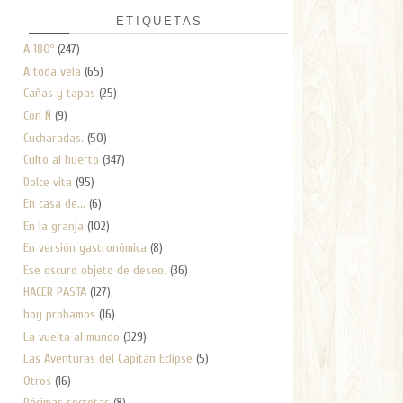
ETIQUETAS
A 180º
(247)
A toda vela
(65)
Cañas y tapas
(25)
Con Ñ
(9)
Cucharadas.
(50)
Culto al huerto
(347)
Dolce vita
(95)
En casa de...
(6)
En la granja
(102)
En versión gastronómica
(8)
Ese oscuro objeto de deseo.
(36)
HACER PASTA
(127)
hoy probamos
(16)
La vuelta al mundo
(329)
Las Aventuras del Capitán Eclipse
(5)
Otros
(16)
Pócimas secretas
(8)