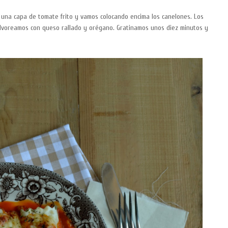
na capa de tomate frito y vamos colocando encima los canelones. Los
olvoreamos con queso rallado y orégano. Gratinamos unos diez minutos y